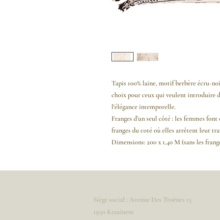
Tapis 100% laine, motif berbère écru-noir
choix pour ceux qui veulent introduire d
l'élégance intemporelle.
Franges d’un seul côté :
les femmes font 
franges du coté où elles arrêtent leur tr
Dimensions: 200 x 1,40 M (sans les frang
Adresse
Siège social : Avenue Des Troënes 13
1950 Kraainem