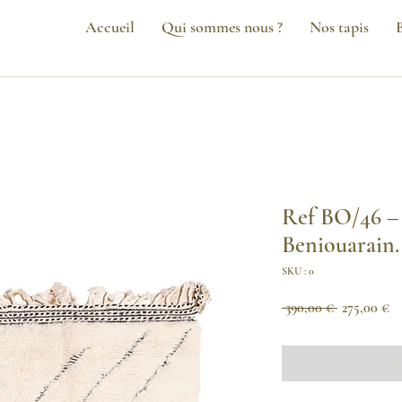
Accueil
Qui sommes nous ?
Nos tapis
Ref BO/46 – 
Beniouarain.
SKU : 0
Prix
Pr
 390,00 € 
275,00 €
original
pr
R