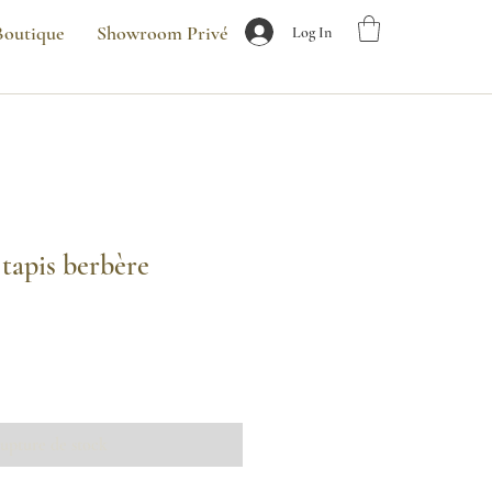
Boutique
Showroom Privé
Log In
tapis berbère
ix
omotionnel
upture de stock