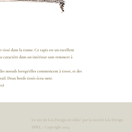
 tissé dans la trame. Ce tapis est un excellent
u caractère dans un intérieur sans renoncer à
des noeuds lorsqu'elles commencent à tisser, et des
avail. Deux bords tissés écru-noir.
es)
Informations légales
Le site de Léa Design est édité par la société Léa Design
SPRL - Copyright 2024