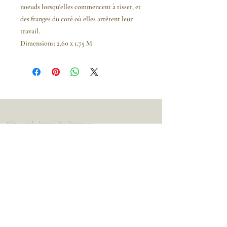
noeuds lorsqu'elles commencent à tisser, et
des franges du coté où elles arrêtent leur
travail.
Dimensions: 2,60 x 1,75 M
Adresse
Siège social : Avenue Des Troënes 13
1950 Kraainem
Belgique
Nous contacter
Tel :
+32 475 23 14 71
Email : info@leadesign.be
Informations légales
Showroom privé
Conditions générales d'utilisation et de ventes