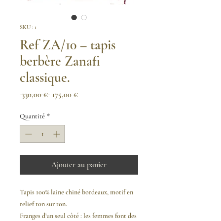
SKU : 1
Ref ZA/10 – tapis
berbère Zanafi
classique.
Prix
Prix
 330,00 € 
175,00 €
original
promotionnel
Quantité
*
Ajouter au panier
Tapis 100% laine chiné bordeaux, motif en
relief ton sur ton.
Franges d’un seul côté :
les femmes font des