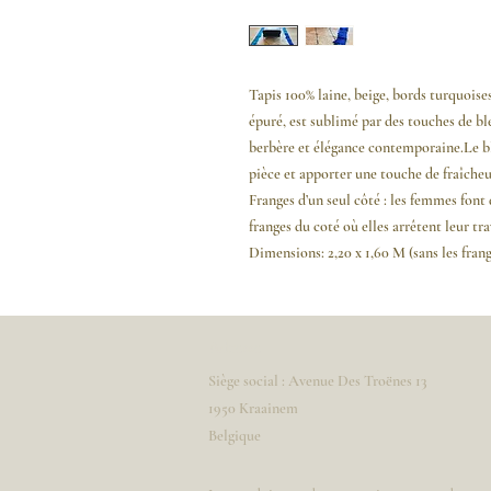
Tapis 100% laine, beige, bords turquoises
épuré, est sublimé par des touches de bl
berbère et élégance contemporaine.Le b
pièce et apporter une touche de fraîche
Franges d’un seul côté :
les femmes font 
franges du coté où elles arrêtent leur tra
Dimensions: 2,20 x 1,60 M (sans les frang
Adresse
Siège social : Avenue Des Troënes 13
1950 Kraainem
Belgique