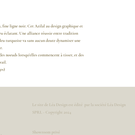
, fine ligne noir. Cet Azilal au design graphique et
eu éclatant. Une alliance réussie entre tradition
leu turquoise va sans aucun doute dynamiser une
ur.
des noeuds lorsqu'elles commencent à tisser, et des
vail.
es)
Informations légales
Le site de Léa Design est édité par la société Léa Design
SPRL - Copyright 2024
Showroom privé