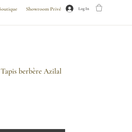
Boutique
Showroom Privé
Log In
Tapis berbère Azilal
ix
omotionnel