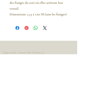
des franges du coté où elles arrêtent leur
travail.
Dimensions: 2,55 x 1,60 M (sans les franges)
Adresse
Siège social : Avenue Des Troënes 13
1950 Kraainem
Belgique
Nous contacter
Tel :
+32 475 23 14 71
Email : info@leadesign.be
Informations légales
Showroom privé
Conditions générales d'utilisation et de ventes
Livraisons et de retours