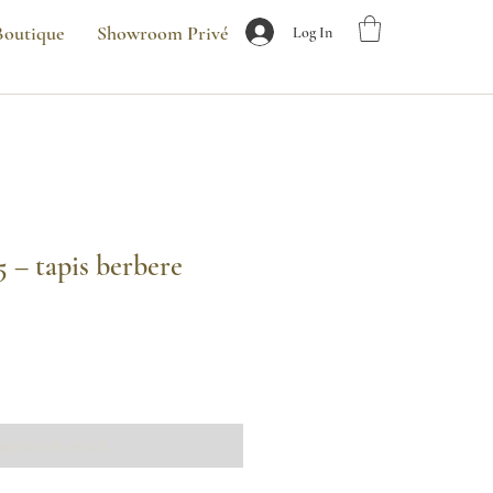
Boutique
Showroom Privé
Log In
– tapis berbere
upture de stock