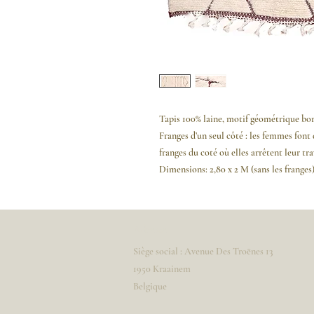
Tapis 100% laine, motif géométrique bor
Franges d’un seul côté :
les femmes font 
franges du coté où elles arrêtent leur tra
Dimensions: 2,80 x 2 M (sans les franges
Adresse
Siège social : Avenue Des Troënes 13
1950 Kraainem
Belgique