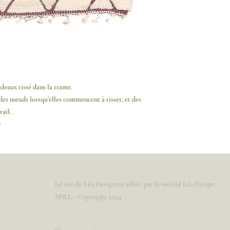
deaux tissé dans la trame.
des nœuds lorsqu'elles commencent à tisser, et des
vail.
)
Informations légales
Le site de Léa Design est édité par la société Léa Design
SPRL - Copyright 2024