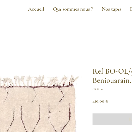
Accueil
Qui sommes nous ?
Nos tapis
Ref BO-OL/5 
Beniouarain.
SKU : 0
Prix
410,00 €
R